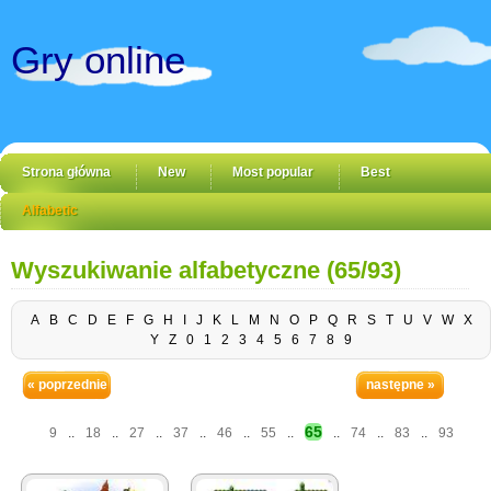
Gry online
Strona główna
New
Most popular
Best
Alfabetic
Wyszukiwanie alfabetyczne (65/93)
A
B
C
D
E
F
G
H
I
J
K
L
M
N
O
P
Q
R
S
T
U
V
W
X
Y
Z
0
1
2
3
4
5
6
7
8
9
« poprzednie
następne »
65
9
..
18
..
27
..
37
..
46
..
55
..
..
74
..
83
..
93