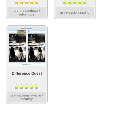
gry przygodowe /
gry wyścigi / racing
adventure
Difference Quest
gry zapamiętywanie /
memory