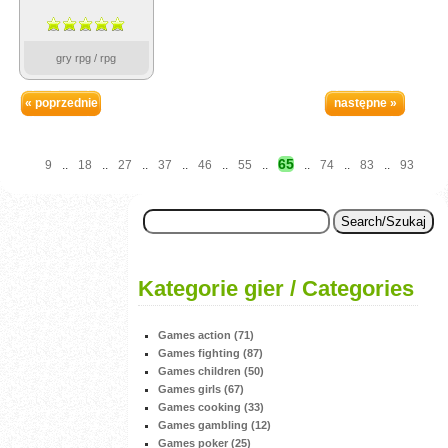
gry rpg / rpg
« poprzednie
następne »
65
9
..
18
..
27
..
37
..
46
..
55
..
..
74
..
83
..
93
Kategorie gier / Categories
Games action (71)
Games fighting (87)
Games children (50)
Games girls (67)
Games cooking (33)
Games gambling (12)
Games poker (25)