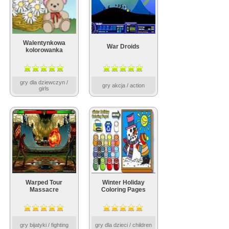
Walentynkowa
War Droids
kolorowanka
gry dla dziewczyn /
gry akcja / action
girls
Warped Tour
Winter Holiday
Massacre
Coloring Pages
gry bijatyki / fighting
gry dla dzieci / children