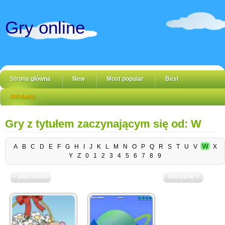
Gry online
Strona główna
New
Most popular
Best
Alfabetic
Gry z tytułem zaczynającym się od: W
W
A
B
C
D
E
F
G
H
I
J
K
L
M
N
O
P
Q
R
S
T
U
V
X
Y
Z
0
1
2
3
4
5
6
7
8
9
« poprzednie
następne »