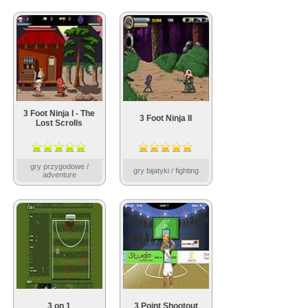
3 Foot Ninja I - The
3 Foot Ninja II
Lost Scrolls
gry przygodowe /
gry bijatyki / fighting
adventure
3 on 1
3 Point Shootout