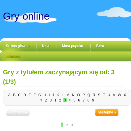
Gry online
Strona główna
New
Most popular
Best
Alfabetic
Gry z tytułem zaczynającym się od: 3
(1/3)
A
B
C
D
E
F
G
H
I
J
K
L
M
N
O
P
Q
R
S
T
U
V
W
X
3
Y
Z
0
1
2
4
5
6
7
8
9
« poprzednie
następne »
1
2
3