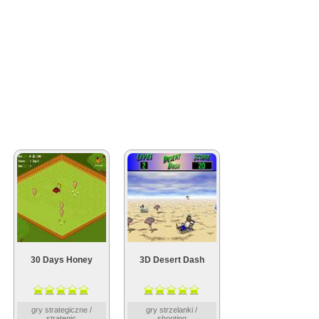
30 Days Honey
3D Desert Dash
gry strategiczne /
gry strzelanki /
strategic
shooting