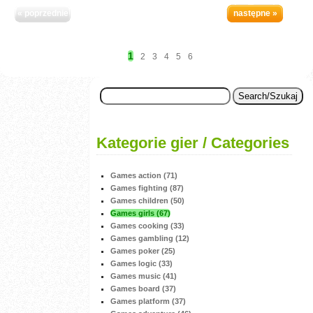
« poprzednie
następne »
1
2
3
4
5
6
Kategorie gier / Categories
Games action (71)
Games fighting (87)
Games children (50)
Games girls (67)
Games cooking (33)
Games gambling (12)
Games poker (25)
Games logic (33)
Games music (41)
Games board (37)
Games platform (37)