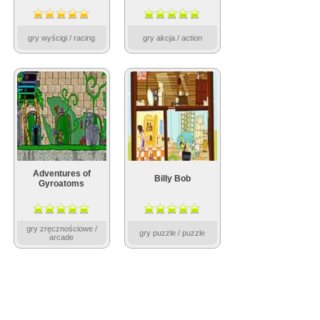
gry wyścigi / racing
gry akcja / action
Adventures of
Billy Bob
Gyroatoms
gry zręcznościowe /
gry puzzle / puzzle
arcade