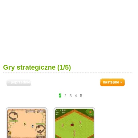
Gry strategiczne (1/5)
« poprzednie
następne »
1
2
3
4
5