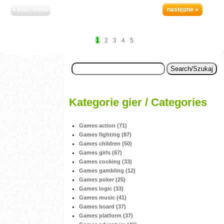
« poprzednie
następne »
1
2
3
4
5
Kategorie gier / Categories
Games action (71)
Games fighting (87)
Games children (50)
Games girls (67)
Games cooking (33)
Games gambling (12)
Games poker (25)
Games logic (33)
Games music (41)
Games board (37)
Games platform (37)