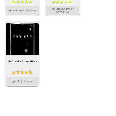
gry przygodowe /
gry ubieranki / dress up
adventure
A-Blast - Liberation
gry akcja / action