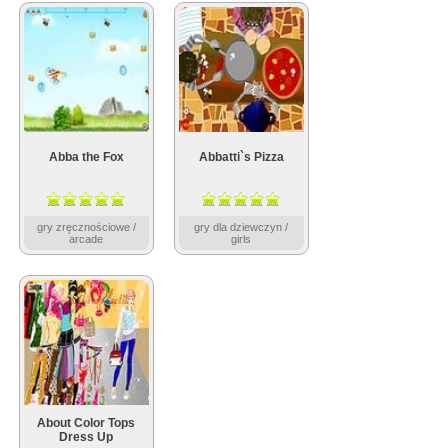
Abba the Fox
Abbatti`s Pizza
gry zręcznościowe /
gry dla dziewczyn /
arcade
girls
About Color Tops
Dress Up