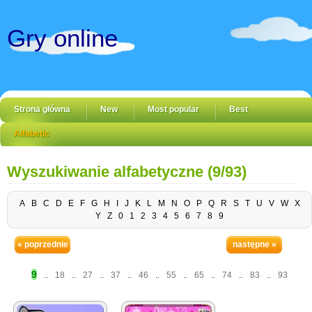
Gry online
Strona główna
New
Most popular
Best
Alfabetic
Wyszukiwanie alfabetyczne (9/93)
A
B
C
D
E
F
G
H
I
J
K
L
M
N
O
P
Q
R
S
T
U
V
W
X
Y
Z
0
1
2
3
4
5
6
7
8
9
« poprzednie
następne »
9
..
18
..
27
..
37
..
46
..
55
..
65
..
74
..
83
..
93