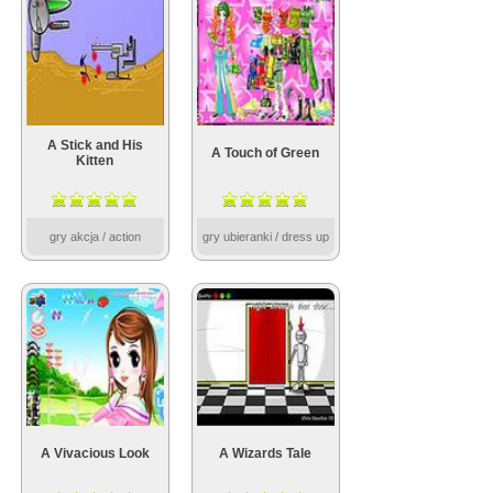
A Stick and His
A Touch of Green
Kitten
gry akcja / action
gry ubieranki / dress up
A Vivacious Look
A Wizards Tale