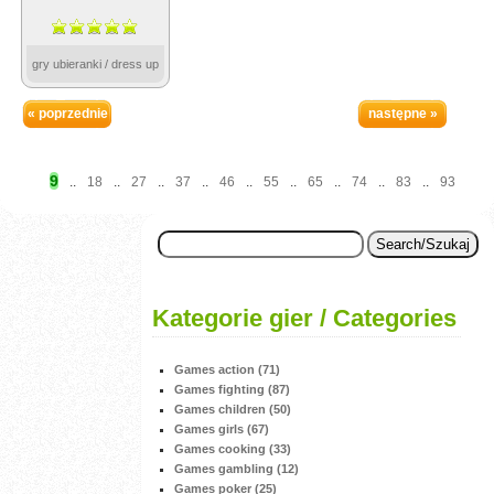
gry ubieranki / dress up
« poprzednie
następne »
9
..
18
..
27
..
37
..
46
..
55
..
65
..
74
..
83
..
93
Kategorie gier / Categories
Games action (71)
Games fighting (87)
Games children (50)
Games girls (67)
Games cooking (33)
Games gambling (12)
Games poker (25)