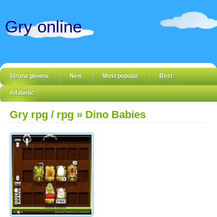
Gry online
Strona główna
New
Most popular
Best
Alfabetic
Gry rpg / rpg
» Dino Babies