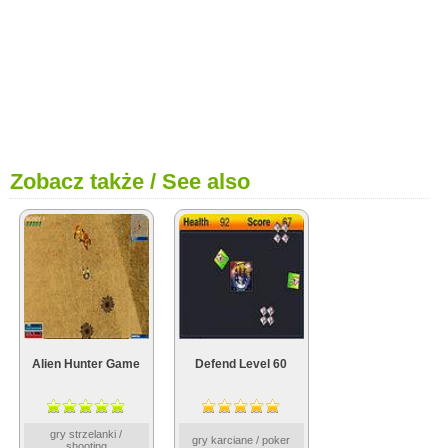
Zobacz także / See also
Alien Hunter Game
Defend Level 60
gry strzelanki /
gry karciane / poker
shooting