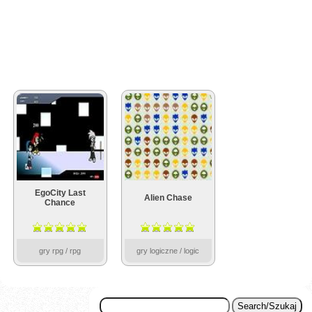
EgoCity Last
Alien Chase
Chance
gry rpg / rpg
gry logiczne / logic