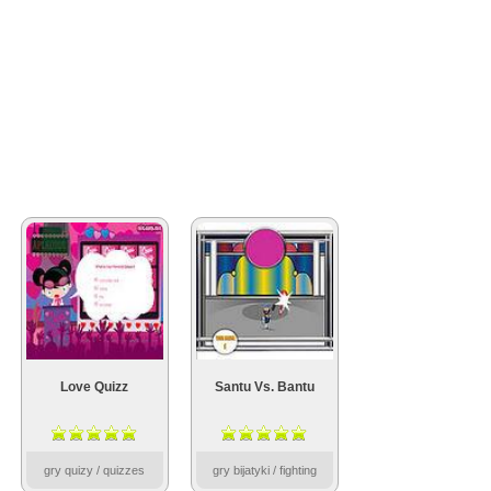
Love Quizz
Santu Vs. Bantu
gry quizy / quizzes
gry bijatyki / fighting