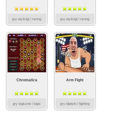
gry wyścigi / racing
gry wyścigi / racing
Chromatica
Arm Fight
gry logiczne / logic
gry bijatyki / fighting