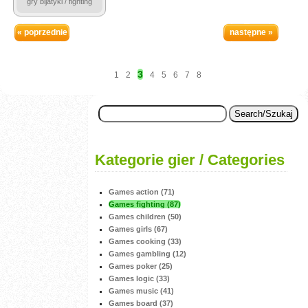
gry bijatyki / fighting
« poprzednie
następne »
3
1
2
4
5
6
7
8
Kategorie gier / Categories
Games action (71)
Games fighting (87)
Games children (50)
Games girls (67)
Games cooking (33)
Games gambling (12)
Games poker (25)
Games logic (33)
Games music (41)
Games board (37)