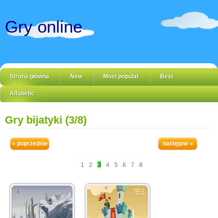
Gry online
Strona główna
New
Most popular
Best
Alfabetic
Gry bijatyki (3/8)
« poprzednie
następne »
3
1
2
4
5
6
7
8