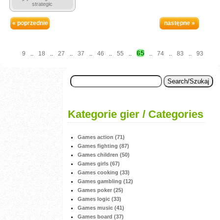
strategic
« poprzednie
następne »
65
9
..
18
..
27
..
37
..
46
..
55
..
..
74
..
83
..
93
Kategorie gier / Categories
Games action (71)
Games fighting (87)
Games children (50)
Games girls (67)
Games cooking (33)
Games gambling (12)
Games poker (25)
Games logic (33)
Games music (41)
Games board (37)