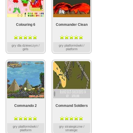
Colouring 6
Commander Clean
gry dla dziewczyn /
gry platformówki /
girls
platform
Commando 2
Command Soldiers
gry platformówki /
gry strategiczne /
platform
strategic