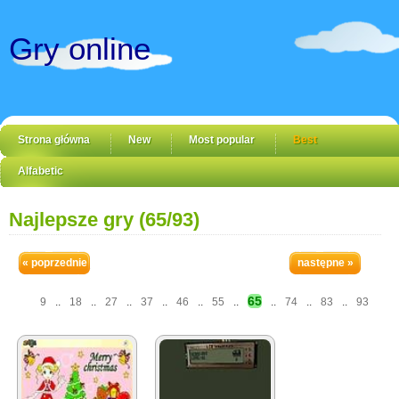
Gry online
Strona główna
New
Most popular
Best
Alfabetic
Najlepsze gry (65/93)
« poprzednie
następne »
65
9
..
18
..
27
..
37
..
46
..
55
..
..
74
..
83
..
93