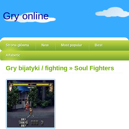
Gry online
Strona główna
New
Most popular
Best
Alfabetic
Gry bijatyki / fighting
» Soul Fighters