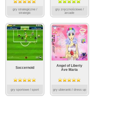
gry strategiczne /
gry zręcznościowe /
strategic
arcade
Angel of Liberty
Soccernoid
Ave Maria
gry sportowe / sport
gry ubieranki / dress up