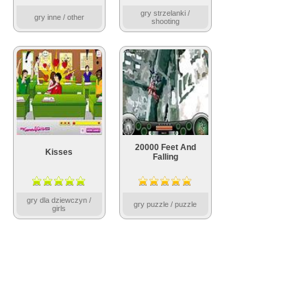
gry strzelanki /
gry inne / other
shooting
20000 Feet And
Kisses
Falling
gry dla dziewczyn /
gry puzzle / puzzle
girls