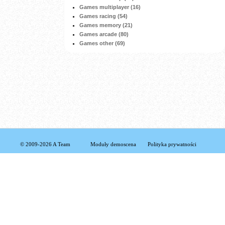
Games multiplayer (16)
Games racing (54)
Games memory (21)
Games arcade (80)
Games other (69)
© 2009-2026 A Team
Moduły demoscena
Polityka prywatności