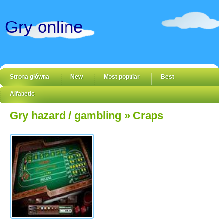
Gry online
Strona główna
New
Most popular
Best
Alfabetic
Gry hazard / gambling
» Craps