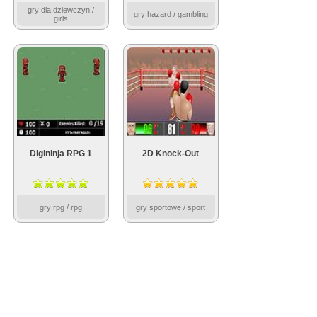
gry dla dziewczyn /
gry hazard / gambling
girls
Digininja RPG 1
2D Knock-Out
gry rpg / rpg
gry sportowe / sport