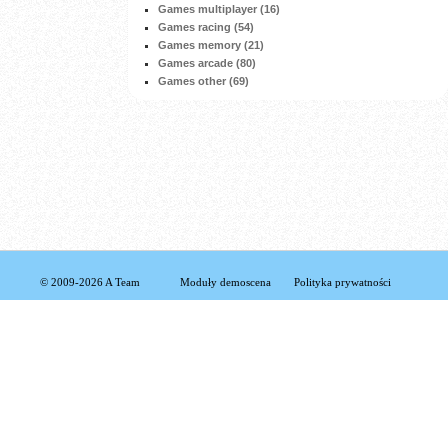
Games multiplayer (16)
Games racing (54)
Games memory (21)
Games arcade (80)
Games other (69)
© 2009-2026 A Team
Moduły demoscena
Polityka prywatności