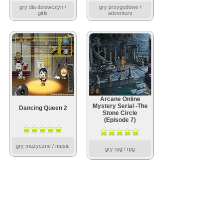
gry dla dziewczyn /
gry przygodowe /
girls
adventure
Arcane Online
Mystery Serial -The
Dancing Queen 2
Stone Circle
(Episode 7)
gry muzyczne / music
gry rpg / rpg