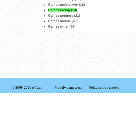
Games multiplayer (16)
Games racing (54)
Games memory (21)
Games arcade (80)
Games other (69)
© 2009-2026 A Team
Moduły demoscena
Polityka prywatności