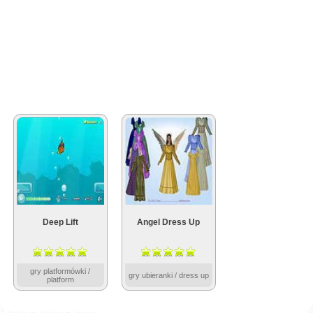
Deep Lift
Angel Dress Up
gry platformówki /
gry ubieranki / dress up
platform