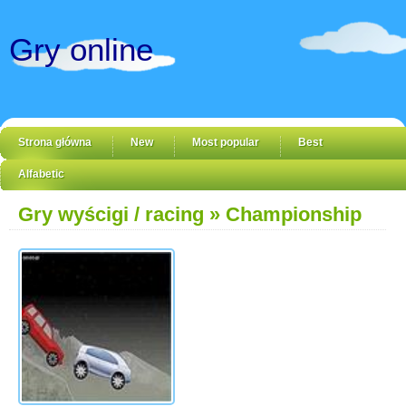
Gry online
Strona główna
New
Most popular
Best
Alfabetic
Gry wyścigi / racing
» Championship