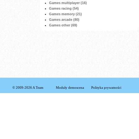
Games multiplayer (16)
Games racing (54)
Games memory (21)
Games arcade (80)
Games other (69)
© 2009-2026 A Team
Moduły demoscena
Polityka prywatności