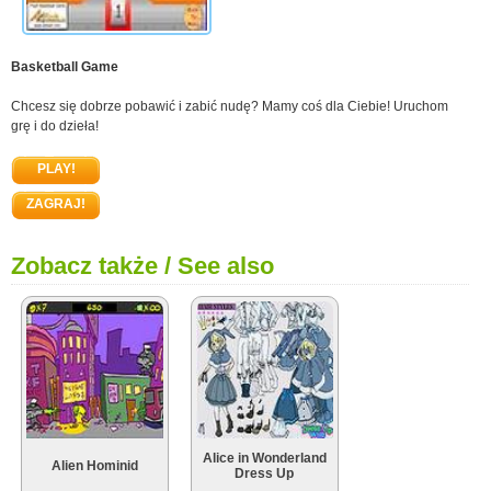
Basketball Game
Chcesz się dobrze pobawić i zabić nudę? Mamy coś dla Ciebie! Uruchom
grę i do dzieła!
PLAY!
ZAGRAJ!
Zobacz także / See also
Alice in Wonderland
Alien Hominid
Dress Up