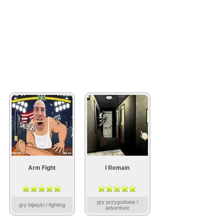
Arm Fight
I Remain
gry przygodowe /
gry bijatyki / fighting
adventure