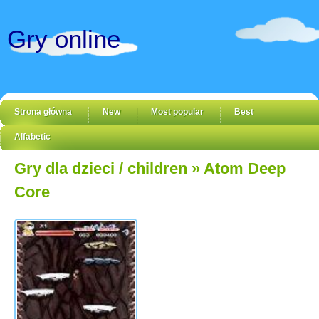
Gry online
Strona główna
New
Most popular
Best
Alfabetic
Gry dla dzieci / children
» Atom Deep
Core