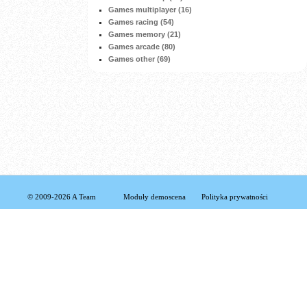
Games multiplayer (16)
Games racing (54)
Games memory (21)
Games arcade (80)
Games other (69)
© 2009-2026 A Team
Moduły demoscena
Polityka prywatności