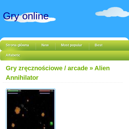
Gry online
Strona główna
New
Most popular
Best
Alfabetic
Gry zręcznościowe / arcade
» Alien
Annihilator