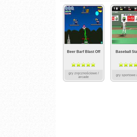
Beer Barf Blast Off
Baseball St
gry zręcznościowe /
gry sportowe /
arcade