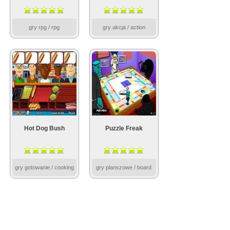
gry rpg / rpg
gry akcja / action
Hot Dog Bush
Puzzle Freak
gry gotowanie / cooking
gry planszowe / board