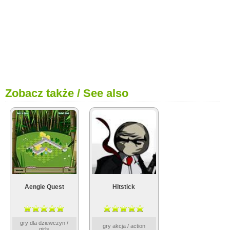
Zobacz także / See also
Aengie Quest
Hitstick
gry dla dziewczyn /
gry akcja / action
girls