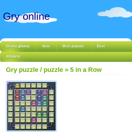
Gry online
Strona główna
New
Most popular
Best
Alfabetic
Gry puzzle / puzzle
» 5 in a Row