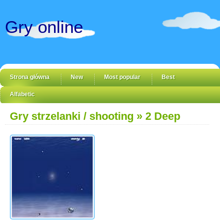
Gry online
Strona główna
New
Most popular
Best
Alfabetic
Gry strzelanki / shooting
» 2 Deep