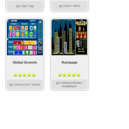
gry rpg / rpg
gry inne / other
Global Groovin
Rampage
gry wieloosobowe /
gry muzyczne / music
multiplayer